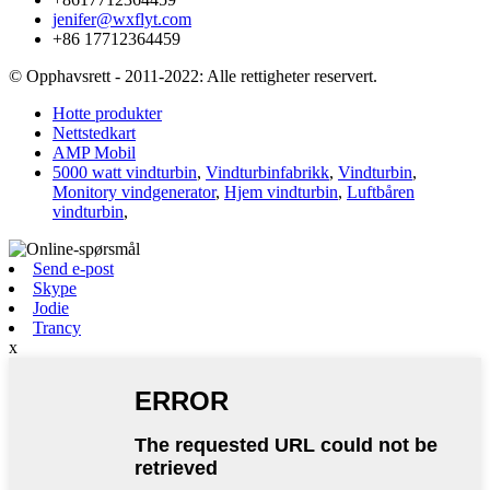
jenifer@wxflyt.com
+86 17712364459
© Opphavsrett - 2011-2022: Alle rettigheter reservert.
Hotte produkter
Nettstedkart
AMP Mobil
5000 watt vindturbin
,
Vindturbinfabrikk
,
Vindturbin
,
Monitory vindgenerator
,
Hjem vindturbin
,
Luftbåren
vindturbin
,
Send e-post
Skype
Jodie
Trancy
x