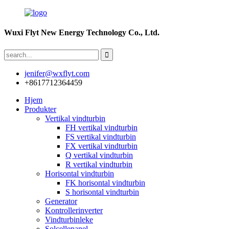
Wuxi Flyt New Energy Technology Co., Ltd.
jenifer@wxflyt.com
+8617712364459
Hjem
Produkter
Vertikal vindturbin
FH vertikal vindturbin
FS vertikal vindturbin
FX vertikal vindturbin
Q vertikal vindturbin
R vertikal vindturbin
Horisontal vindturbin
FK horisontal vindturbin
S horisontal vindturbin
Generator
Kontrollerinverter
Vindturbinleke
Solcellepanel