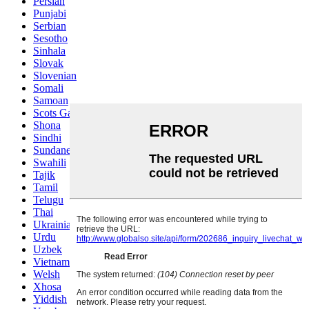
Persian
Punjabi
Serbian
Sesotho
Sinhala
Slovak
Slovenian
Somali
Samoan
Scots Gaelic
Shona
Sindhi
Sundanese
Swahili
Tajik
Tamil
Telugu
Thai
Ukrainian
Urdu
Uzbek
Vietnamese
Welsh
Xhosa
Yiddish